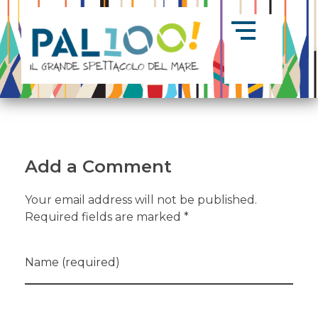
Ep.04 insieme a Cesare Pistarino e Alfredo Tacci
– Cadimare vs Canaletto: La tregua prima del
PAL100!
Il grande spettacolo del mare
Palio
Add a Comment
Your email address will not be published.
Required fields are marked *
Name (required)