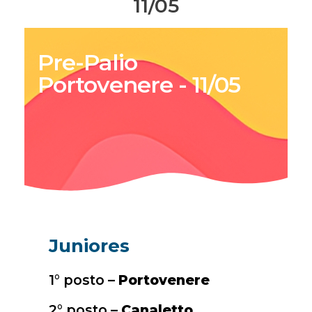
11/05
Pre-Palio
Portovenere - 11/05
Juniores
1° posto –
Portovenere
2° posto –
Canaletto