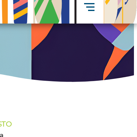
STO
ia