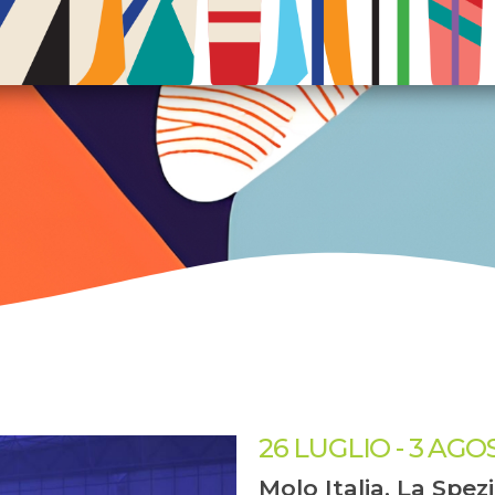
26 LUGLIO
-
3 AGO
Molo Italia, La Spez