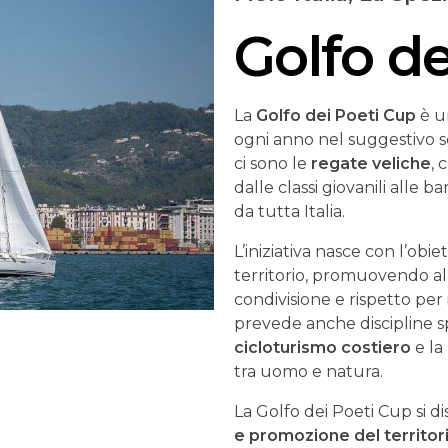
Golfo de
La
Golfo dei Poeti Cup
è un
ogni anno nel suggestivo sc
ci sono le
regate veliche
, 
dalle classi giovanili alle
da tutta Italia.
L’iniziativa nasce con l’obie
territorio, promuovendo al
condivisione e rispetto per
prevede anche discipline s
cicloturismo costiero
e la
tra uomo e natura.
La Golfo dei Poeti Cup si d
e promozione del territor