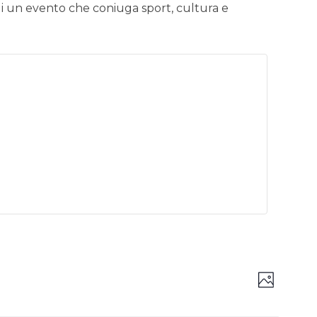
i un evento che coniuga sport, cultura e
Vist
Even
Photo
Viste