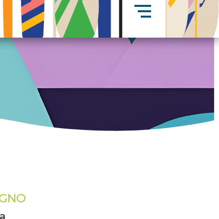
UGNO
ia