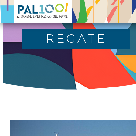
PAL100!
Il grande spettacolo del mare
REGATE